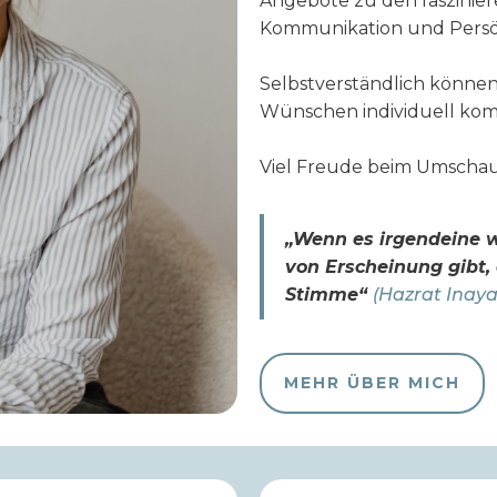
Angebote zu den faszinie
Kommunikation und Persön
Selbstverständlich könne
Wünschen individuell kom
Viel Freude beim Umscha
„Wenn es irgendeine 
von Erscheinung gibt, 
Stimme“
(Hazrat Inay
MEHR ÜBER MICH