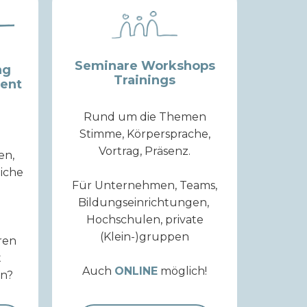
Seminare Workshops
ng
Trainings
zent
Rund um die Themen
Stimme, Körpersprache,
Vortrag, Präsenz.
en,
liche
Für Unternehmen, Teams,
k
Bildungseinrichtungen,
Hochschulen, private
(Klein-)gruppen
ren
t
Auch
ONLINE
möglich!
en?