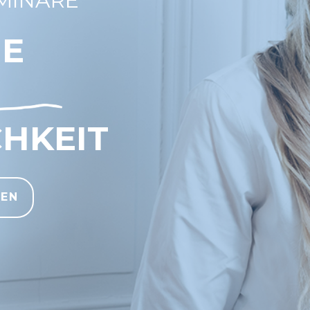
MINARE
ME
HKEIT
KEN