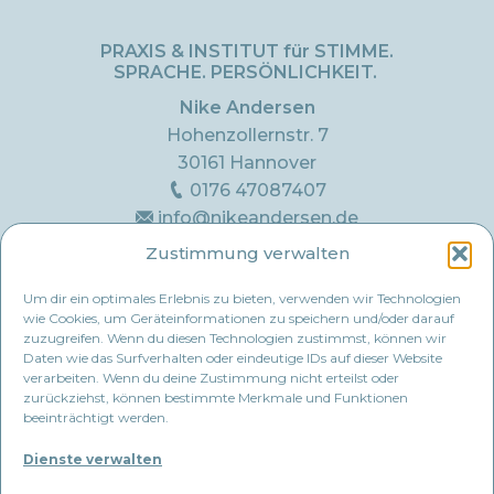
PRAXIS & INSTITUT für STIMME.
SPRACHE. PERSÖNLICHKEIT.
Nike Andersen
Hohenzollernstr. 7
30161 Hannover
0176 47087407
info@nikeandersen.de
Zustimmung verwalten
PRAXIS für LOGOPÄDIE
Hohenzollernstr. 7
Um dir ein optimales Erlebnis zu bieten, verwenden wir Technologien
wie Cookies, um Geräteinformationen zu speichern und/oder darauf
30161 Hannover
zuzugreifen. Wenn du diesen Technologien zustimmst, können wir
Daten wie das Surfverhalten oder eindeutige IDs auf dieser Website
PRAXIS für​​ LOGOPÄDIE
verarbeiten. Wenn du deine Zustimmung nicht erteilst oder
zurückziehst, können bestimmte Merkmale und Funktionen
Georgstr. 4
beeinträchtigt werden.
30159 Hannover
Dienste verwalten
RECHTLICHES